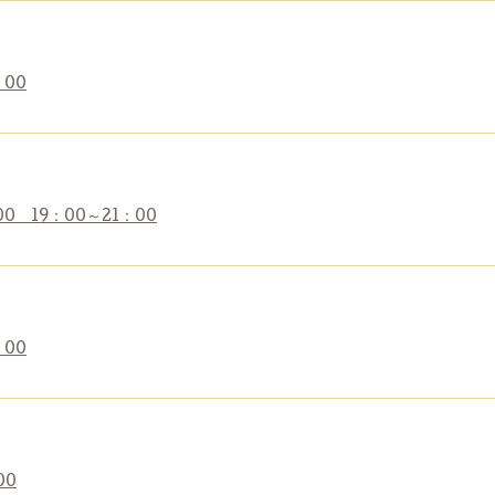
：00
00 19：00～21：00
：00
00