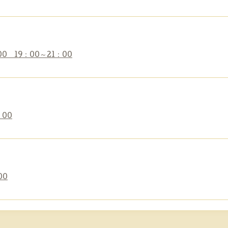
00 19：00～21：00
：00
00