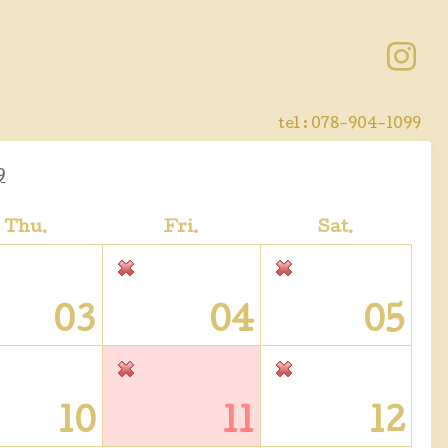
tel : 078-904-1099
9
Thu.
Fri.
Sat.
03
04
05
10
11
12