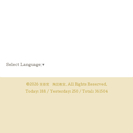
Select Language
▼
©2026
芙蓉窯 陶芸教室
. All Rights Reserved.
Today:
188
/ Yesterday:
250
/ Total:
361504