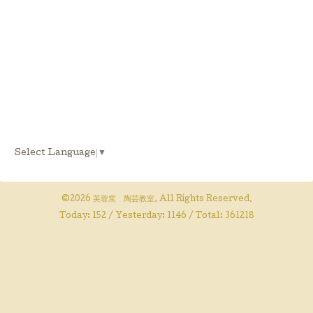
Select Language
▼
©2026
芙蓉窯 陶芸教室
. All Rights Reserved.
Today:
152
/ Yesterday:
1146
/ Total:
361218