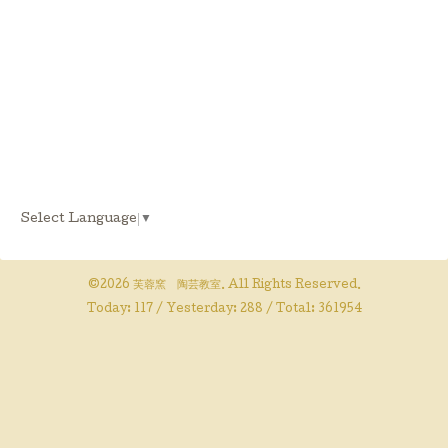
Select Language
▼
©2026
芙蓉窯 陶芸教室
. All Rights Reserved.
Today:
117
/ Yesterday:
288
/ Total:
361954