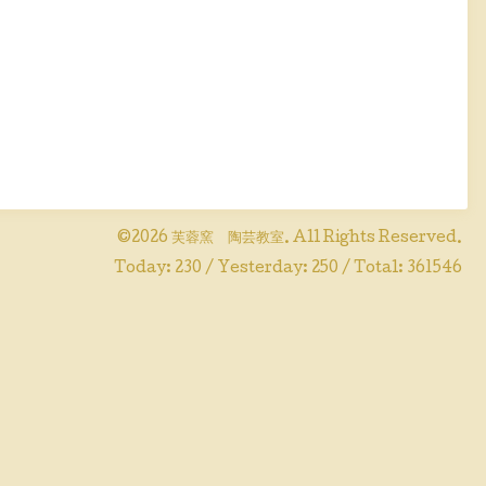
©2026
芙蓉窯 陶芸教室
. All Rights Reserved.
Today:
230
/ Yesterday:
250
/ Total:
361546