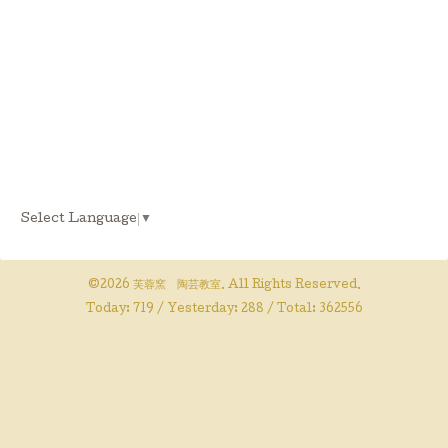
Select Language
▼
©2026
芙蓉窯 陶芸教室
. All Rights Reserved.
Today:
719
/ Yesterday:
288
/ Total:
362556