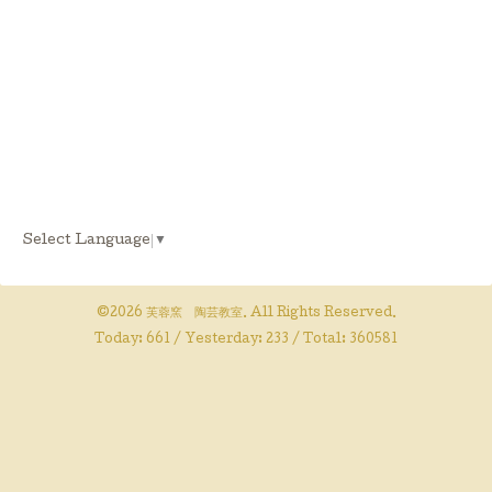
Select Language
▼
©2026
芙蓉窯 陶芸教室
. All Rights Reserved.
Today:
661
/ Yesterday:
233
/ Total:
360581