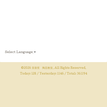
Select Language
▼
©2026
芙蓉窯 陶芸教室
. All Rights Reserved.
Today:
128
/ Yesterday:
1146
/ Total:
361194