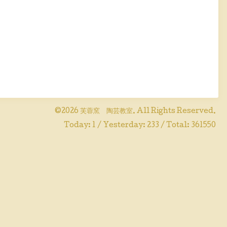
©2026
芙蓉窯 陶芸教室
. All Rights Reserved.
Today:
1
/ Yesterday:
233
/ Total:
361550