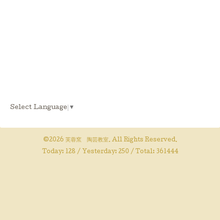
Select Language
▼
©2026
芙蓉窯 陶芸教室
. All Rights Reserved.
Today:
128
/ Yesterday:
250
/ Total:
361444