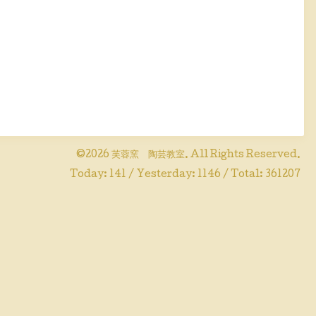
©2026
芙蓉窯 陶芸教室
. All Rights Reserved.
Today:
141
/ Yesterday:
1146
/ Total:
361207