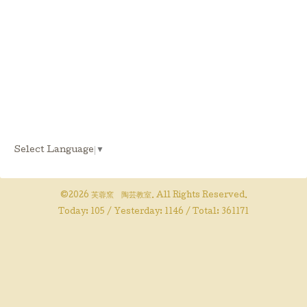
Select Language
▼
©2026
芙蓉窯 陶芸教室
. All Rights Reserved.
Today:
105
/ Yesterday:
1146
/ Total:
361171