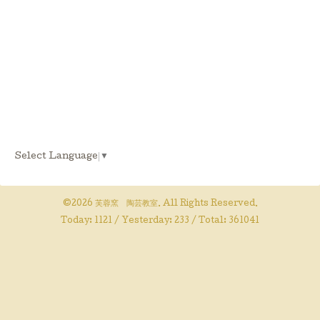
Select Language
▼
©2026
芙蓉窯 陶芸教室
. All Rights Reserved.
Today:
1121
/ Yesterday:
233
/ Total:
361041