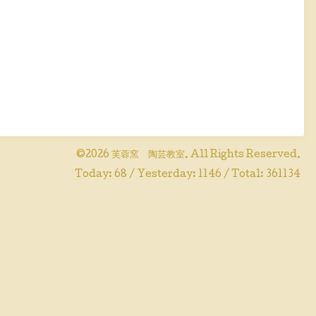
©2026
芙蓉窯 陶芸教室
. All Rights Reserved.
Today:
68
/ Yesterday:
1146
/ Total:
361134