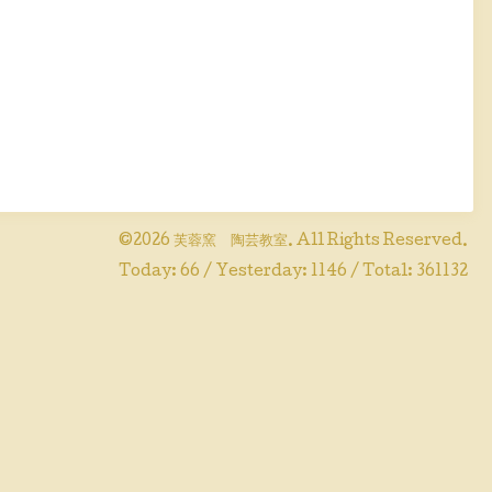
©2026
芙蓉窯 陶芸教室
. All Rights Reserved.
Today:
66
/ Yesterday:
1146
/ Total:
361132