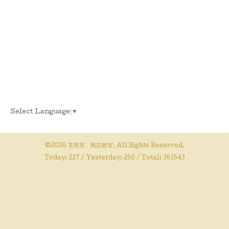
Select Language
▼
©2026
芙蓉窯 陶芸教室
. All Rights Reserved.
Today:
227
/ Yesterday:
250
/ Total:
361543