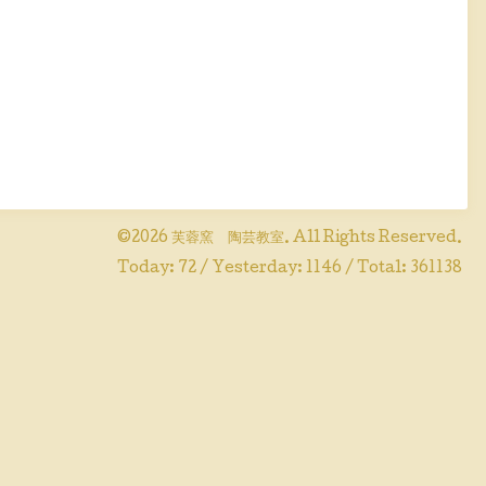
©2026
芙蓉窯 陶芸教室
. All Rights Reserved.
Today:
72
/ Yesterday:
1146
/ Total:
361138