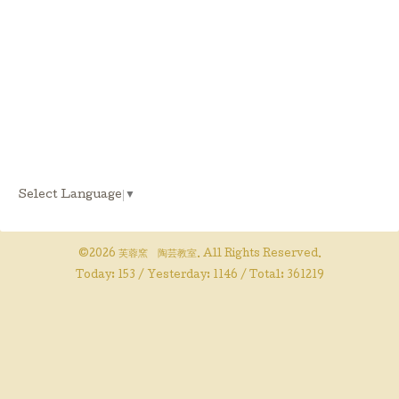
Select Language
▼
©2026
芙蓉窯 陶芸教室
. All Rights Reserved.
Today:
153
/ Yesterday:
1146
/ Total:
361219