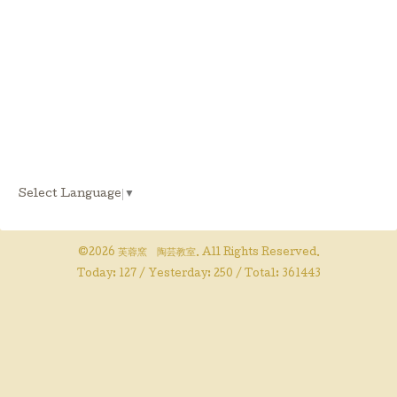
Select Language
▼
©2026
芙蓉窯 陶芸教室
. All Rights Reserved.
Today:
127
/ Yesterday:
250
/ Total:
361443