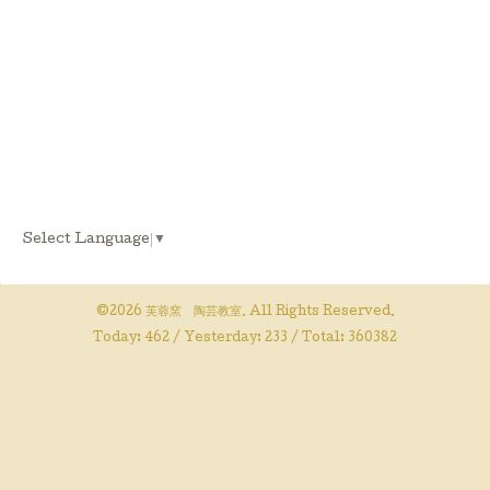
Select Language
▼
©2026
芙蓉窯 陶芸教室
. All Rights Reserved.
Today:
462
/ Yesterday:
233
/ Total:
360382