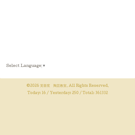
Select Language
▼
©2026
芙蓉窯 陶芸教室
. All Rights Reserved.
Today:
16
/ Yesterday:
250
/ Total:
361332