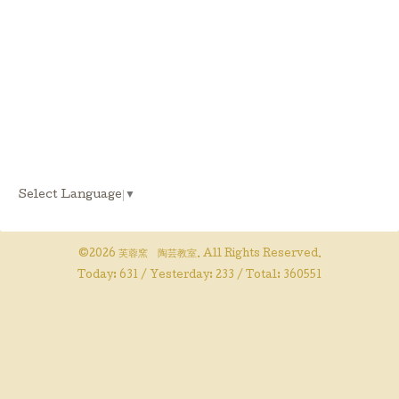
Select Language
▼
©2026
芙蓉窯 陶芸教室
. All Rights Reserved.
Today:
631
/ Yesterday:
233
/ Total:
360551