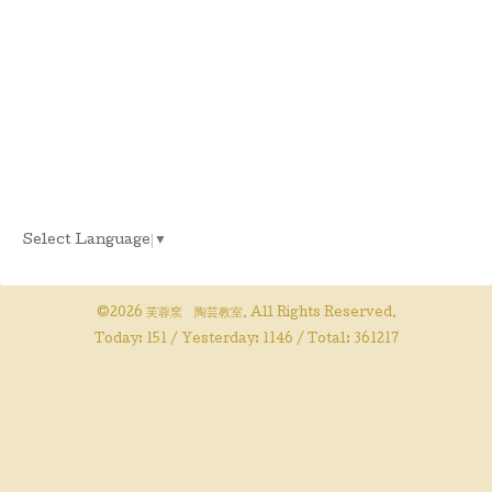
Select Language
▼
©2026
芙蓉窯 陶芸教室
. All Rights Reserved.
Today:
151
/ Yesterday:
1146
/ Total:
361217