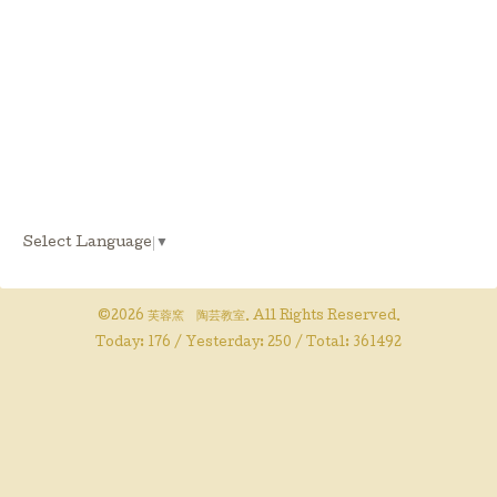
Select Language
▼
©2026
芙蓉窯 陶芸教室
. All Rights Reserved.
Today:
176
/ Yesterday:
250
/ Total:
361492