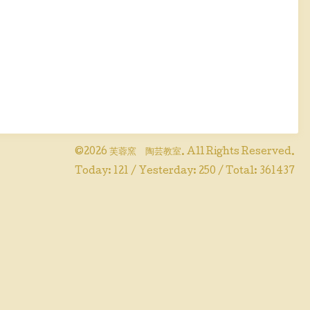
©2026
芙蓉窯 陶芸教室
. All Rights Reserved.
Today:
121
/ Yesterday:
250
/ Total:
361437