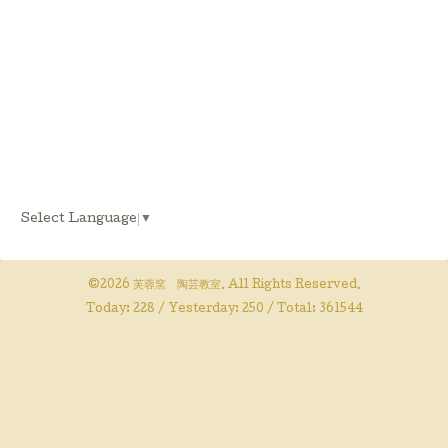
Select Language
▼
©2026
芙蓉窯 陶芸教室
. All Rights Reserved.
Today:
228
/ Yesterday:
250
/ Total:
361544