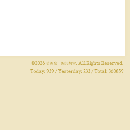
©2026
芙蓉窯 陶芸教室
. All Rights Reserved.
Today:
939
/ Yesterday:
233
/ Total:
360859