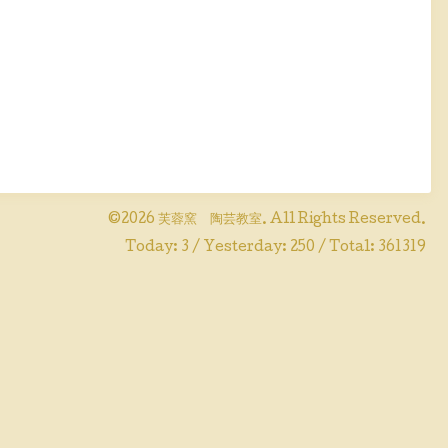
©2026
芙蓉窯 陶芸教室
. All Rights Reserved.
Today:
3
/ Yesterday:
250
/ Total:
361319