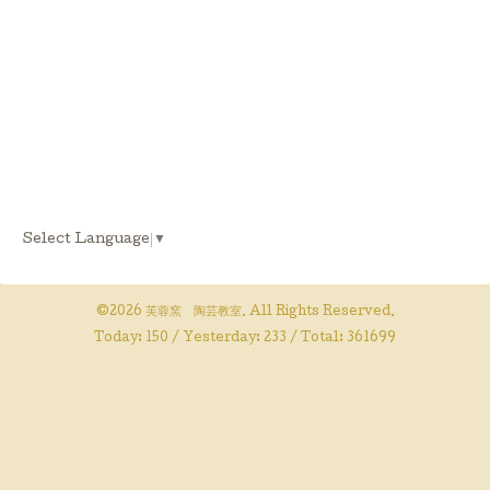
Select Language
▼
©2026
芙蓉窯 陶芸教室
. All Rights Reserved.
Today:
150
/ Yesterday:
233
/ Total:
361699