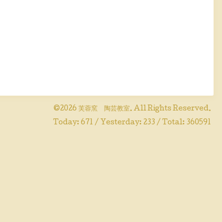
©2026
芙蓉窯 陶芸教室
. All Rights Reserved.
Today:
671
/ Yesterday:
233
/ Total:
360591