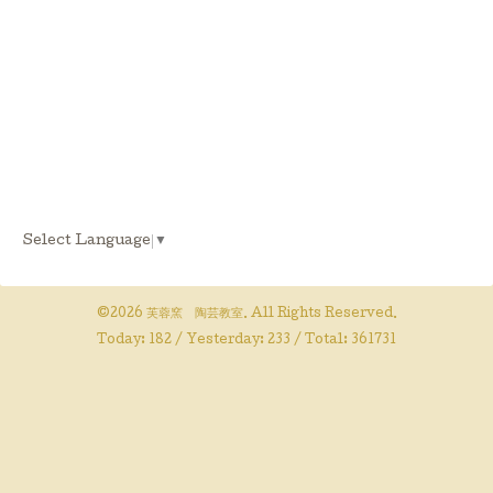
Select Language
▼
©2026
芙蓉窯 陶芸教室
. All Rights Reserved.
Today:
182
/ Yesterday:
233
/ Total:
361731