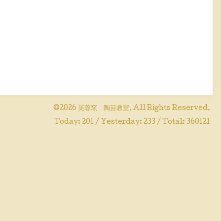
©2026
芙蓉窯 陶芸教室
. All Rights Reserved.
Today:
201
/ Yesterday:
233
/ Total:
360121