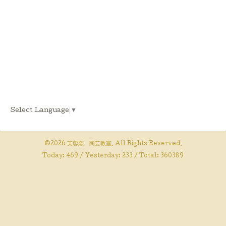
Select Language
▼
©2026
芙蓉窯 陶芸教室
. All Rights Reserved.
Today:
469
/ Yesterday:
233
/ Total:
360389