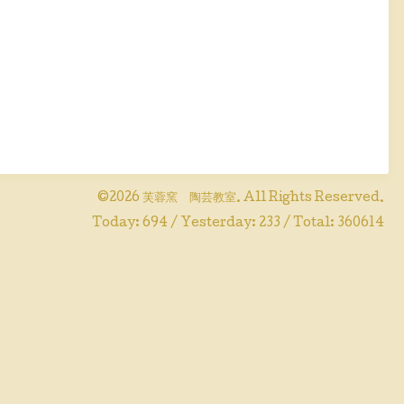
©2026
芙蓉窯 陶芸教室
. All Rights Reserved.
Today:
694
/ Yesterday:
233
/ Total:
360614