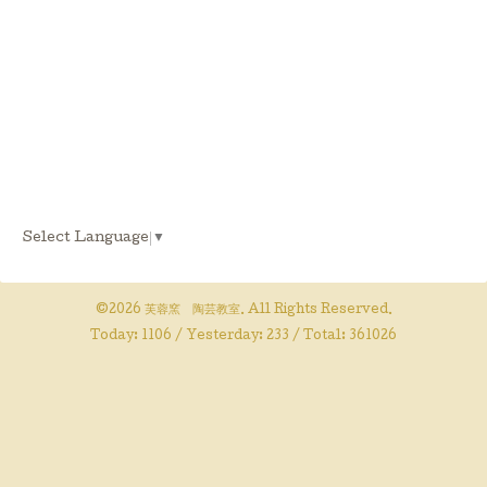
Select Language
▼
©2026
芙蓉窯 陶芸教室
. All Rights Reserved.
Today:
1106
/ Yesterday:
233
/ Total:
361026