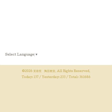
Select Language
▼
©2026
芙蓉窯 陶芸教室
. All Rights Reserved.
Today:
137
/ Yesterday:
233
/ Total:
361686