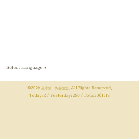
Select Language
▼
©2026
芙蓉窯 陶芸教室
. All Rights Reserved.
Today:
2
/ Yesterday:
250
/ Total:
361318