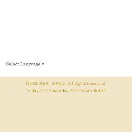
Select Language
▼
©2026
芙蓉窯 陶芸教室
. All Rights Reserved.
Today:
87
/ Yesterday:
233
/ Total:
361636