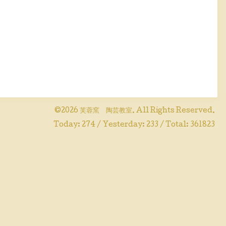
©2026
芙蓉窯 陶芸教室
. All Rights Reserved.
Today:
274
/ Yesterday:
233
/ Total:
361823