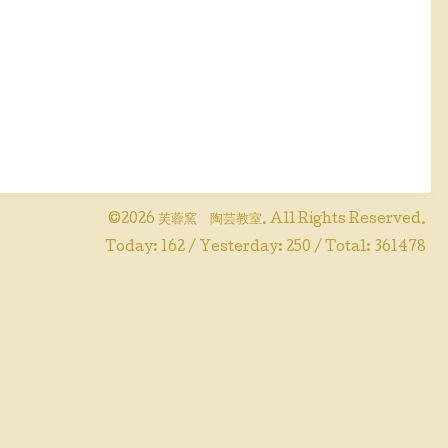
©2026
芙蓉窯 陶芸教室
. All Rights Reserved.
Today:
162
/ Yesterday:
250
/ Total:
361478