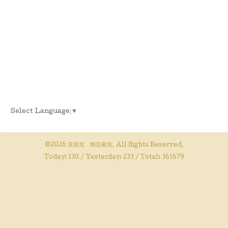
Select Language
▼
©2026
芙蓉窯 陶芸教室
. All Rights Reserved.
Today:
130
/ Yesterday:
233
/ Total:
361679