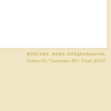
©2026
芙蓉窯 陶芸教室
. All Rights Reserved.
Today:
191
/ Yesterday:
250
/ Total:
361507