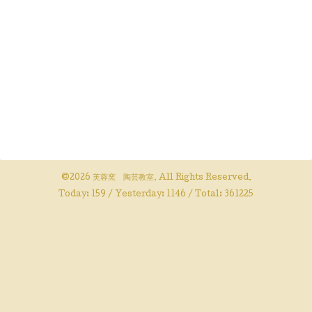
©2026
芙蓉窯 陶芸教室
. All Rights Reserved.
Today:
159
/ Yesterday:
1146
/ Total:
361225