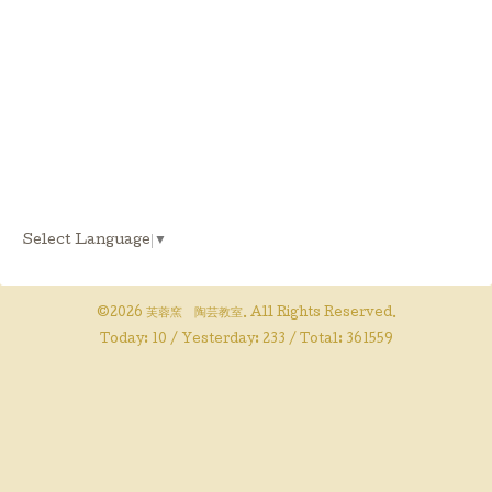
Select Language
▼
©2026
芙蓉窯 陶芸教室
. All Rights Reserved.
Today:
10
/ Yesterday:
233
/ Total:
361559