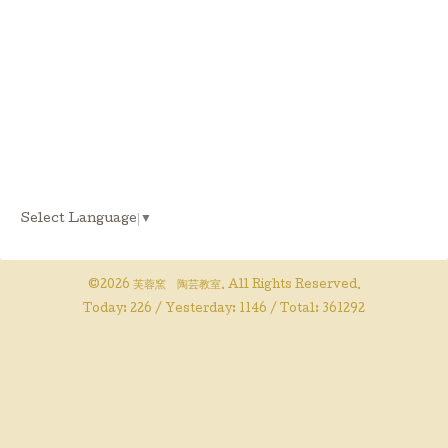
Select Language
▼
©2026
芙蓉窯 陶芸教室
. All Rights Reserved.
Today:
226
/ Yesterday:
1146
/ Total:
361292