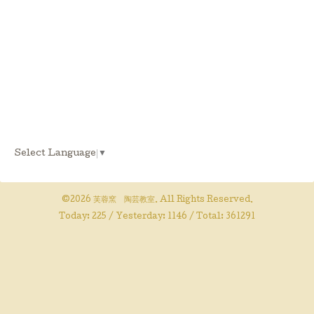
Select Language
▼
©2026
芙蓉窯 陶芸教室
. All Rights Reserved.
Today:
225
/ Yesterday:
1146
/ Total:
361291