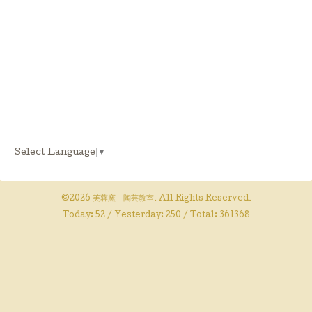
Select Language
▼
©2026
芙蓉窯 陶芸教室
. All Rights Reserved.
Today:
52
/ Yesterday:
250
/ Total:
361368