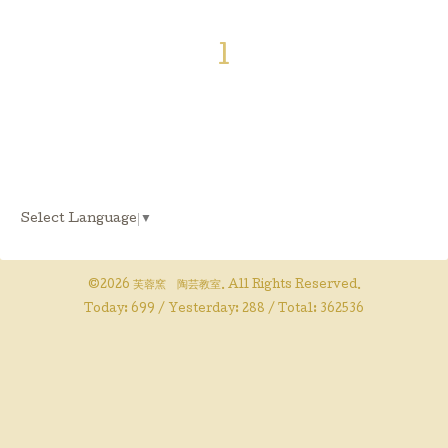
1
Select Language
▼
©2026
芙蓉窯 陶芸教室
. All Rights Reserved.
Today:
699
/ Yesterday:
288
/ Total:
362536