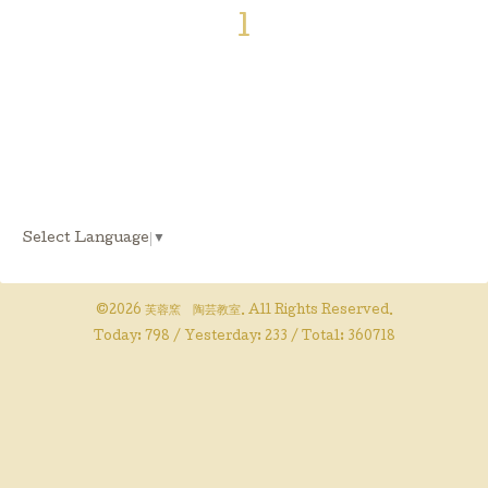
1
Select Language
▼
©2026
芙蓉窯 陶芸教室
. All Rights Reserved.
Today:
798
/ Yesterday:
233
/ Total:
360718