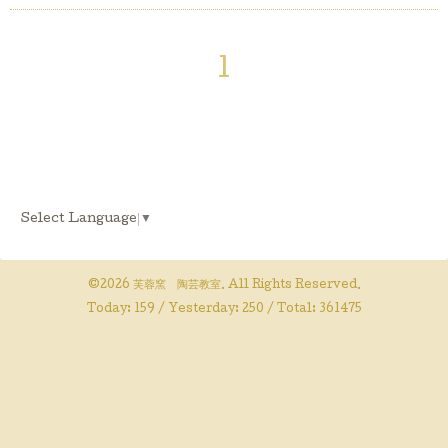
1
Select Language
▼
©2026
芙蓉窯 陶芸教室
. All Rights Reserved.
Today:
159
/ Yesterday:
250
/ Total:
361475